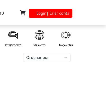
910
Login
| Criar conta
RETROVISORES
VOLANTES
MAÇANETAS